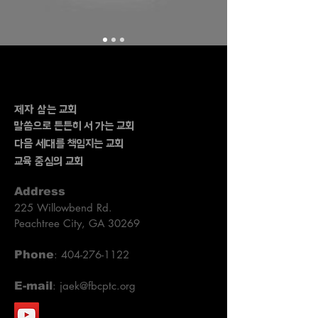
제자 삼는
교회
말씀으로 튼튼히 서 가는
교회
다음 세대를 책임지는
교회
교육 중심의
교회
Address
225 Willowbend Rd.
Peachtree City, GA 30269
:
404-276-1122
Phone
:
jaek@fbcptc.org
E-mail