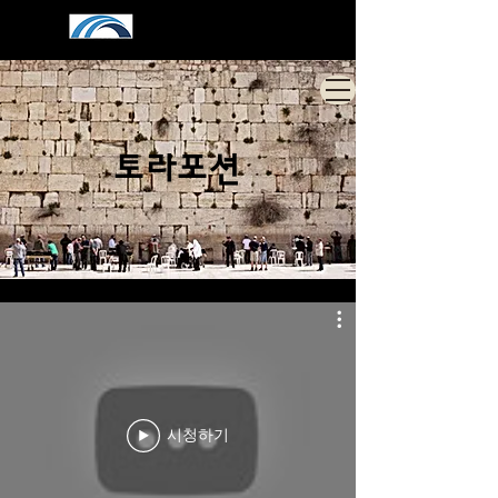
토라포션
시청하기