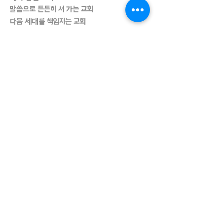
말씀으로 튼튼히 서 가는
교회
다음 세대를 책임지는
교회
교육 중심의
교회
Address
225 Willowbend Rd.
Peachtree City, GA 30269
:
404-276-1122
Phone
:
jaek@fbcptc.org
E-mail
YouTube